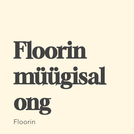
Floorin
müügisal
ong
Floorin