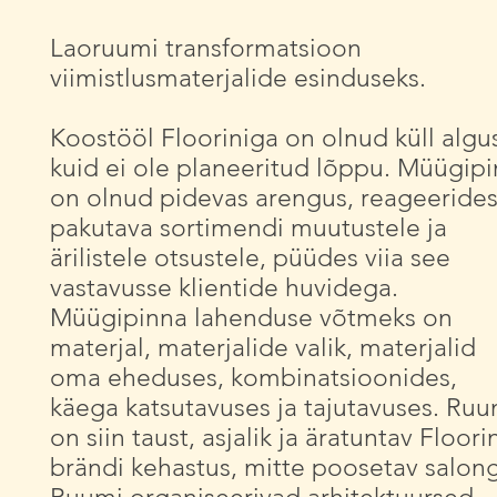
Laoruumi transformatsioon
viimistlusmaterjalide esinduseks.
Koostööl Flooriniga on olnud küll algu
kuid ei ole planeeritud lõppu. Müügip
on olnud pidevas arengus, reageeride
pakutava sortimendi muutustele ja
ärilistele otsustele, püüdes viia see
vastavusse klientide huvidega.
Müügipinna lahenduse võtmeks on
materjal, materjalide valik, materjalid
oma eheduses, kombinatsioonides,
käega katsutavuses ja tajutavuses. Ru
on siin taust, asjalik ja äratuntav Floori
brändi kehastus, mitte poosetav salong