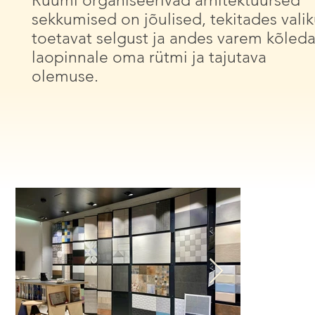
Ruumi organiseerivad arhitektuursed
sekkumised on jõulised, tekitades valik
toetavat selgust ja andes varem kõleda
laopinnale oma rütmi ja tajutava
olemuse.