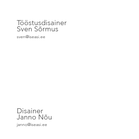
Tööstusdisainer
Sven Sõrmus
sven@iseasi.ee
Disainer
Janno Nõu
janno@iseasi.ee