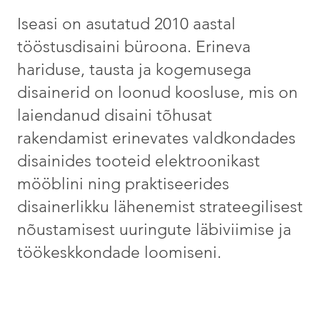
Iseasi on asutatud 2010 aastal
tööstusdisaini büroona. Erineva
hariduse, tausta ja kogemusega
disainerid on loonud koosluse, mis on
laiendanud disaini tõhusat
rakendamist erinevates valdkondades
disainides tooteid elektroonikast
mööblini ning praktiseerides
disainerlikku lähenemist strateegilisest
nõustamisest uuringute läbiviimise ja
töökeskkondade loomiseni.