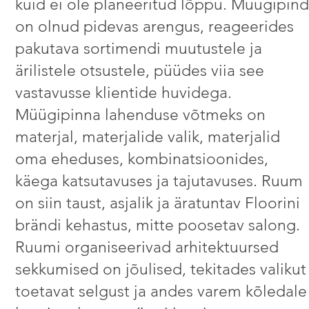
kuid ei ole planeeritud lõppu. Müügipin
on olnud pidevas arengus, reageerides
pakutava sortimendi muutustele ja
ärilistele otsustele, püüdes viia see
vastavusse klientide huvidega.
Müügipinna lahenduse võtmeks on
materjal, materjalide valik, materjalid
oma eheduses, kombinatsioonides,
käega katsutavuses ja tajutavuses. Ruum
on siin taust, asjalik ja äratuntav Floorini
brändi kehastus, mitte poosetav salong.
Ruumi organiseerivad arhitektuursed
sekkumised on jõulised, tekitades valikut
toetavat selgust ja andes varem kõledale