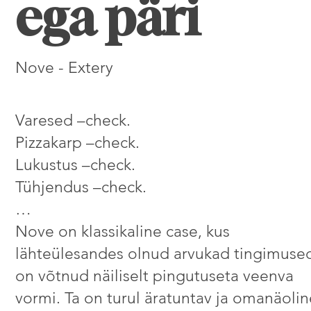
ega päri
Nove - Extery
Varesed –check.
Pizzakarp –check.
Lukustus –check.
Tühjendus –check.
…
Nove on klassikaline case, kus
lähteülesandes olnud arvukad tingimuse
on võtnud näiliselt pingutuseta veenva
vormi. Ta on turul äratuntav ja omanäoli