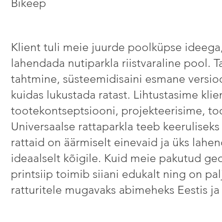
Bikeep
Klient tuli meie juurde poolküpse ideega
lahendada nutiparkla riistvaraline pool. Ta
tahtmine, süsteemidisaini esmane versio
kuidas lukustada ratast. Lihtustasime klie
tootekontseptsiooni, projekteerisime, to
Universaalse rattaparkla teeb keeruliseks 
rattaid on äärmiselt einevaid ja üks lahen
ideaalselt kõigile. Kuid meie pakutud ge
printsiip toimib siiani edukalt ning on pa
ratturitele mugavaks abimeheks Eestis ja